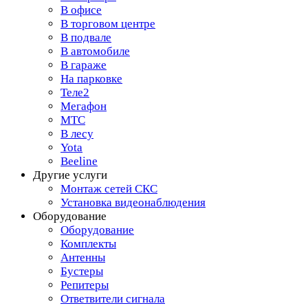
В офисе
В торговом центре
В подвале
В автомобиле
В гараже
На парковке
Теле2
Мегафон
МТС
В лесу
Yota
Beeline
Другие услуги
Монтаж сетей СКС
Установка видеонаблюдения
Оборудование
Оборудование
Комплекты
Антенны
Бустеры
Репитеры
Ответвители сигнала