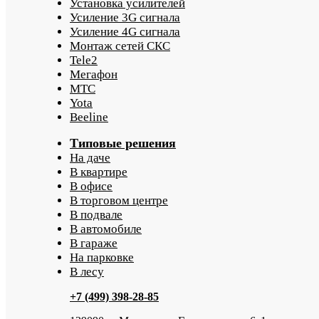
Установка усилителей
Усиление 3G сигнала
Усиление 4G сигнала
Монтаж сетей СКС
Tele2
Мегафон
МТС
Yota
Beeline
Типовые решения
На даче
В квартире
В офисе
В торговом центре
В подвале
В автомобиле
В гараже
На парковке
В лесу
+7 (499) 398-28-85