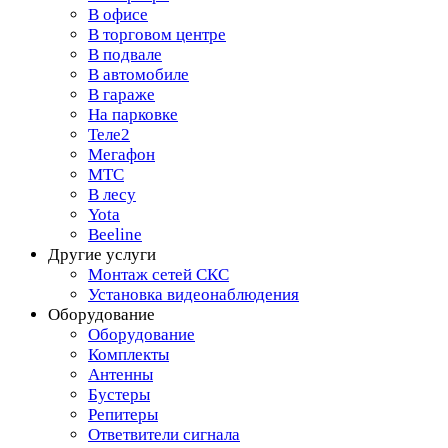
В офисе
В торговом центре
В подвале
В автомобиле
В гараже
На парковке
Теле2
Мегафон
МТС
В лесу
Yota
Beeline
Другие услуги
Монтаж сетей СКС
Установка видеонаблюдения
Оборудование
Оборудование
Комплекты
Антенны
Бустеры
Репитеры
Ответвители сигнала