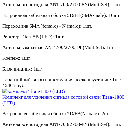
Антенна всепогодная ANT-700/2700-8Y(MultiSet):
1шт.
Встроенная кабельная сборка 5D/FB(SMA-male):
10шт.
Переходник SMA (female) - N (male):
1шт.
Репитер Titan-5B (LED):
1шт.
Антенна комнатная ANT-700/2700-PI (MultiSet):
1шт.
Крепеж:
1шт.
Блок питания:
1шт.
Гарантийный талон и инструкция по эксплуатации:
1шт.
45465 руб.
Комплект для усиления сигнала сотовой связи Titan-1800
(LED)
Встроенная кабельная сборка 5D/FB(N-male):
2шт.
Антенна всепогодная ANT-700/2700-8Y(MultiSet):
1шт.